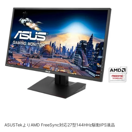
ASUSTekよりAMD FreeSync対応27型144HHz駆動IPS液晶