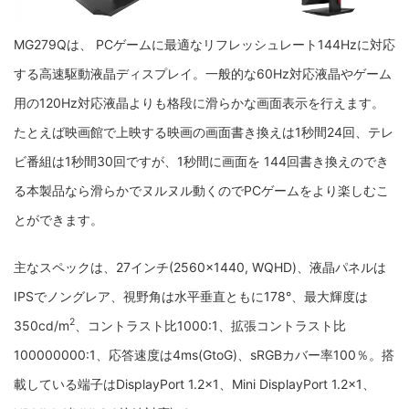
MG279Q
は、 PCゲームに最適なリフレッシュレート144Hzに対応
する高速駆動液晶ディスプレイ。一般的な60Hz対応液晶やゲーム
用の120Hz対応液晶よりも格段に滑らかな画面表示を行えます。
たとえば映画館で上映する映画の画面書き換えは1秒間24回、テレ
ビ番組は1秒間30回ですが、1秒間に画面を 144回書き換えのでき
る本製品なら滑らかでヌルヌル動くのでPCゲームをより楽しむこ
とができます。
主なスペックは、27インチ(2560×1440, WQHD)、液晶パネルは
IPSでノングレア、視野角は水平垂直ともに178°、最大輝度は
2
350cd/m
、コントラスト比1000:1、拡張コントラスト比
100000000:1、応答速度は4ms(GtoG)、
sRGBカバー率100％
。搭
載している端子はDisplayPort 1.2×1、Mini DisplayPort 1.2×1、