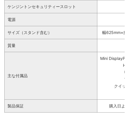
ケンジントンセキュリティースロット
電源
A
サイズ（スタンド含む）
幅625mm×奥
質量
Mini DisplayP
H
U
主な付属品
電
クイッ
製品保証
購入日より