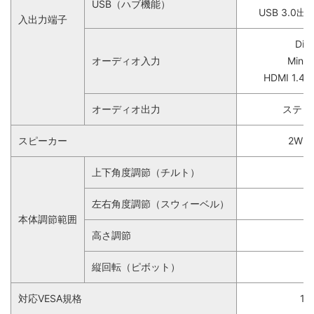
USB（ハブ機能）
USB 3.0
入出力端子
Dis
オーディオ入力
Mini 
HDMI 1.
オーディオ出力
ステレ
スピーカー
2W
上下角度調節（チルト）
左右角度調節（スウィーベル）
本体調節範囲
高さ調節
縦回転（ピボット）
対応VESA規格
10