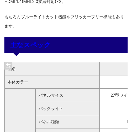
HDMI 1.4(MHL2.0接続対応)×2。
もちろんブルーライトカット機能やフリッカーフリー機能もあり
ます。
主なスペック
品名
本体カラー
パネルサイズ
27型ワイド(
バックライト
パネル種類
I