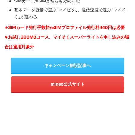
SIMカード/eSIMどちらも契約可能
基本データ容量で選ぶ｢マイピタ｣、通信速度で選ぶ｢マイそ
く｣が選べる
※SIM
カード発行手数料/eSIMプロファイル発行料440円は必要
※お試し200MBコース、マイそくスーパーライトを申し込みの
場
合は適用対象外
キャンペーン解説記事へ
mineo公式サイト