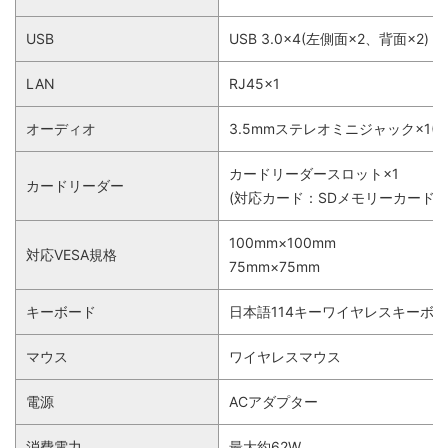
USB
USB 3.0×4(左側面×2、背面×2)
LAN
RJ45×1
オーディオ
3.5mmステレオミニジャック×1(
カードリーダースロット×1
カードリーダー
(対応カード：SDメモリーカード、
100mm×100mm
対応VESA規格
75mm×75mm
キーボード
日本語114キーワイヤレスキーボ
マウス
ワイヤレスマウス
電源
ACアダプター
消費電力
最大約62W