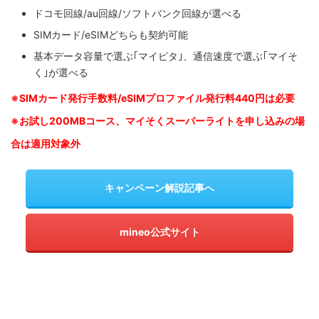
ドコモ回線/au回線/ソフトバンク回線が選べる
SIMカード/eSIMどちらも契約可能
基本データ容量で選ぶ｢マイピタ｣、通信速度で選ぶ｢マイそ
く｣が選べる
※SIM
カード発行手数料/eSIMプロファイル発行料440円は必要
※お試し200MBコース、マイそくスーパーライトを申し込みの
場
合は適用対象外
キャンペーン解説記事へ
mineo公式サイト