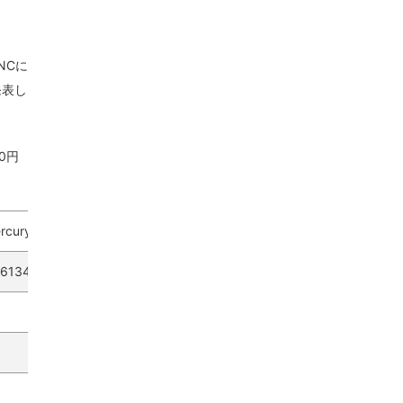
NCに
発表し
0円
rcury360 RGB
61345740142