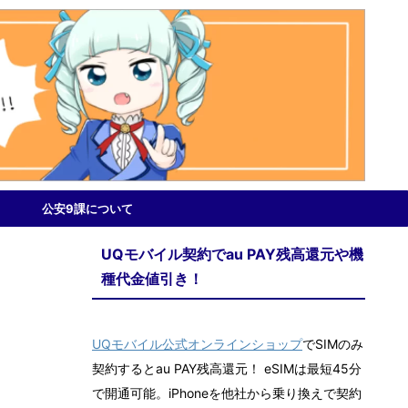
公安9課について
UQモバイル契約でau PAY残高還元や機
種代金値引き！
UQモバイル公式オンラインショップ
でSIMのみ
契約するとau PAY残高還元！ eSIMは最短45分
で開通可能。iPhoneを他社から乗り換えで契約