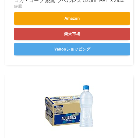
コカ・コーラ 綾鷹 ラベルレス 525ml PET ×24本
綾鷹
Amazon
楽天市場
Yahooショッピング