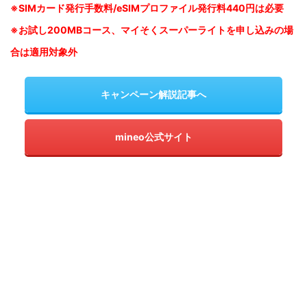
※SIM
カード発行手数料/eSIMプロファイル発行料440円は必要
※お試し200MBコース、マイそくスーパーライトを申し込みの
場
合は適用対象外
キャンペーン解説記事へ
mineo公式サイト