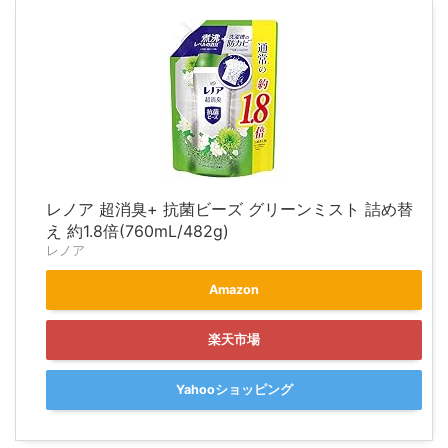
レノア 超消臭+ 抗菌ビーズ グリーンミスト 詰め替
え 約1.8倍(760mL/482g)
レノア
Amazon
楽天市場
Yahooショッピング