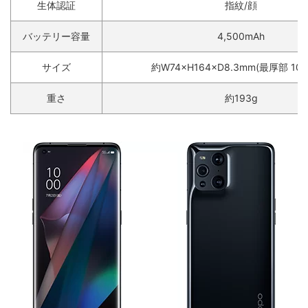
生体認証
指紋/顔
バッテリー容量
4,500mAh
サイズ
約W74×H164×D8.3mm(最厚部 10.
重さ
約193g