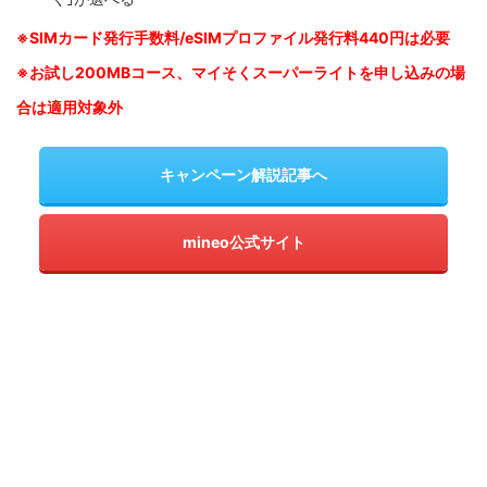
※SIM
カード発行手数料/eSIMプロファイル発行料440円は必要
※お試し200MBコース、マイそくスーパーライトを申し込みの
場
合は適用対象外
キャンペーン解説記事へ
mineo公式サイト