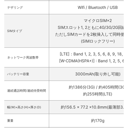
Wifi / Bluetooth / USB
テザリング
マイクロSIM×2
SIMスロット1, 2ともに4G/3G/2G回
SIMタイプ
ただしSIMカードを2枚挿入して同時使
(SIMロックフリー)
[LTE]：Band 1, 2, 3, 5, 6, 8, 9, 18, 1
ネットワーク周波数帯
[W-CDMA(HSPA+)] : Band 1, 2, 5, 6, 
3000mAh(取り外し可能)
バッテリー容量
約1386分(3G) / 約405時間(3G)
連続通話時間/連続待受時間
約255時間(LTE)
約156.5 × 77.2 ×10.8mm(最薄部3.9
幅(W)×高さ(H)×厚さ(D)
約170g
重量