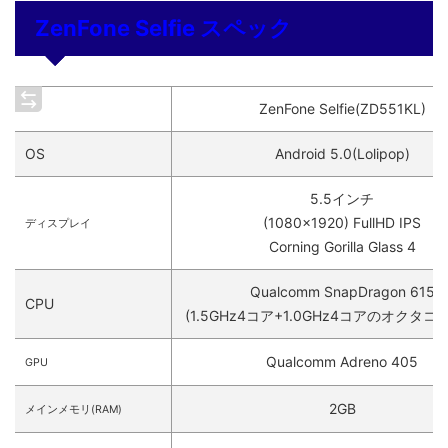
ZenFone Selfie スペック
ZenFone Selfie(ZD551KL)
OS
Android 5.0(Lolipop)
5.5インチ
(1080×1920) FullHD IPS
ディスプレイ
Corning Gorilla Glass 4
Qualcomm SnapDragon 615
CPU
(1.5GHz4コア+1.0GHz4コアのオクタコア, 
Qualcomm Adreno 405
GPU
2GB
メインメモリ(RAM)