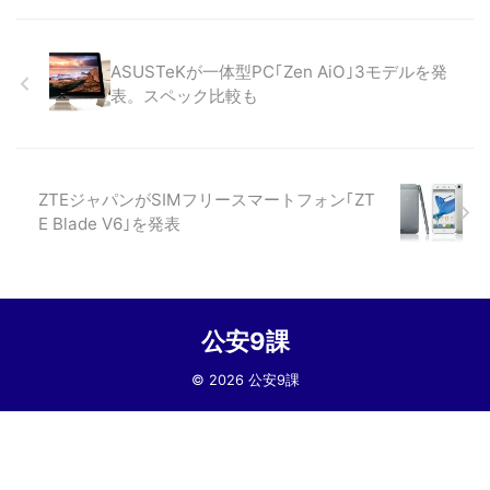
ASUSTeKが一体型PC｢Zen AiO｣3モデルを発
表。スペック比較も
ZTEジャパンがSIMフリースマートフォン｢ZT
E Blade V6｣を発表
公安9課
© 2026 公安9課