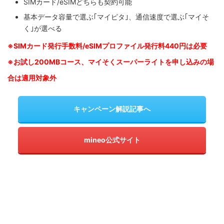
SIMカード/eSIMどちらも契約可能
基本データ容量で選ぶ｢マイピタ｣、通信速度で選ぶ｢マイそ
く｣が選べる
※SIM
カード発行手数料/eSIMプロファイル発行料440円は必要
※お試し200MBコース、マイそくスーパーライトを申し込みの
場
合は適用対象外
キャンペーン解説記事へ
mineo公式サイト