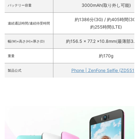
3000mAh(取り外し可能)
バッテリー容量
約1386分(3G) / 約405時間(3G)
連続通話時間/連続待受時間
約255時間(LTE)
約156.5 × 77.2 ×10.8mm(最薄部3.9
幅(W)×高さ(H)×厚さ(D)
約170g
重量
Phone | ZenFone Selfie (ZD551K
製品公式