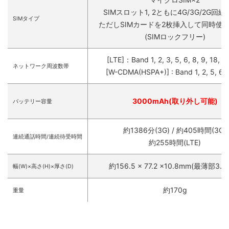
SIMスロット1, 2ともに4G/3G/2G回
SIMタイプ
ただしSIMカードを2枚挿入して同時使
(SIMロックフリー)
[LTE]：Band 1, 2, 3, 5, 6, 8, 9, 18, 1
ネットワーク周波数帯
[W-CDMA(HSPA+)] : Band 1, 2, 5, 6, 
3000mAh(取り外し可能)
バッテリー容量
約1386分(3G) / 約405時間(3G)
連続通話時間/連続待受時間
約255時間(LTE)
約156.5 × 77.2 ×10.8mm(最薄部3.9
幅(W)×高さ(H)×厚さ(D)
約170g
重量