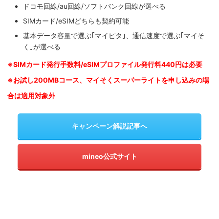
ドコモ回線/au回線/ソフトバンク回線が選べる
SIMカード/eSIMどちらも契約可能
基本データ容量で選ぶ｢マイピタ｣、通信速度で選ぶ｢マイそ
く｣が選べる
※SIM
カード発行手数料/eSIMプロファイル発行料440円は必要
※お試し200MBコース、マイそくスーパーライトを申し込みの
場
合は適用対象外
キャンペーン解説記事へ
mineo公式サイト