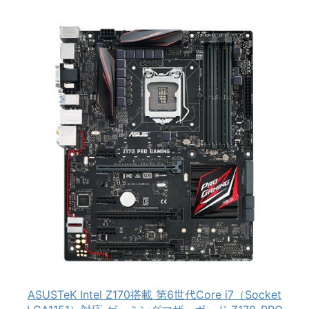
ASUSTeK Intel Z170搭載 第6世代Core i7（Socket