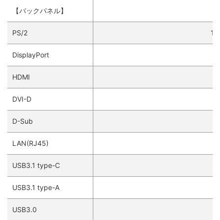
【バックパネル】
PS/2
1(
DisplayPort
HDMI
DVI-D
D-Sub
LAN(RJ45)
USB3.1 type-C
USB3.1 type-A
USB3.0