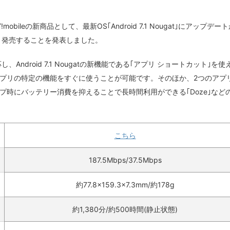
bileの新商品として、最新OS｢Android 7.1 Nougat｣にアップデー
0日より発売することを発表しました。
対応し、Android 7.1 Nougatの新機能である｢アプリ ショートカット｣を使
プリの特定の機能をすぐに使うことが可能です。そのほか、2つのアプ
プ時にバッテリー消費を抑えることで長時間利用ができる｢Doze｣など
こちら
187.5Mbps/37.5Mbps
約77.8×159.3×7.3mm/約178g
約1,380分/約500時間(静止状態)