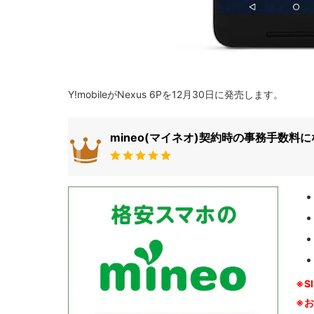
Y!mobileがNexus 6Pを12月30日に発売します。
mineo(マイネオ)契約時の事務手数料
※S
※