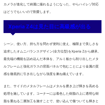
カメラが進化して綺麗に撮れるようになった、やらハイレゾ対応
はどうでもいいので割愛します。
Xperia Z4は見た目に高級感が出る
シーン、使い方、持ち方を問わず便利に使え、極限まで美しさを
追求したオムニバランスデザイン(全方位型)をXperia Zから継承。
最先端の機能を詰め込んだ本体を、アルミ板から削り出したメタ
ルフレームと強化ガラスの背面パネルで包むことにより金属の質
感を徹底的に引き出しながら強度を兼ね備えています。
また、サイドのメタルフレームはメタルを磨き上げ輝きを高める
処理を施しています。コーナーには着色した樹脂の上に透明な樹
脂を重ねる二層加工を施すことで、使い込んで傷ついても輝きと