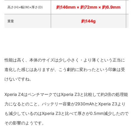
約146mm × 約72mm × 約6.9mm
約
高さ(H)×幅(W)×厚さ(D)
約144g
重量
性能は高く、本体のサイズは少し小さく・より薄くという正当に
進化した感じはありますが、こう劇的に変わったという印象は受
けないですね。
Xperia Z4はベンチマークではXperia Z3と比較して約2倍の処理能
力になるとのこと。バッテリー容量が2930mAhとXperia Z3より
も減少しているのはXperia Z3と比べて厚さが0.5mm減少したので
その影響のようです。