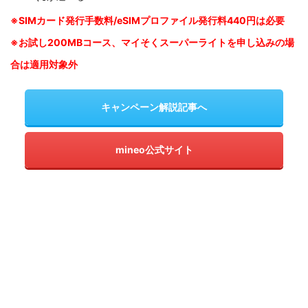
※SIM
カード発行手数料/eSIMプロファイル発行料440円は必要
※お試し200MBコース、マイそくスーパーライトを申し込みの
場
合は適用対象外
キャンペーン解説記事へ
mineo公式サイト