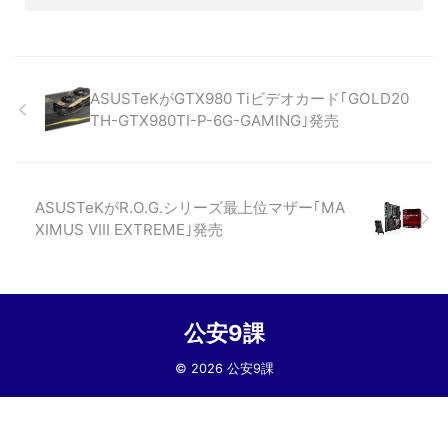
ASUSTeKがGTX980 Tiビデオカード｢GOLD20
TH-GTX980TI-P-6G-GAMING｣発売
ASUSTeKがR.O.G.シリーズ最上位マザー｢MA
XIMUS VIII EXTREME｣発売
公安9課
© 2026 公安9課