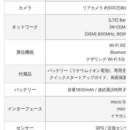
カメラ
リアカメラ 約500万画素 
[LTE] Band 
ネットワーク
[W-CDMA] 
[GSM] 800MHz, 900MH
Wi-Fi IEEE
通信機能
Bluetooth 
テザリング Wi-Fi 5台 / Bl
バッテリー（リチウムイオン電池)、専用充電アダ
付属品
クイックスタートアップガイド、画面保護フィ
バッテリー
容量1800mAh / 連続通話時間 約
micro S
インターフェース
micro 
イヤホンジ
センサー
GPS / 近接センサ