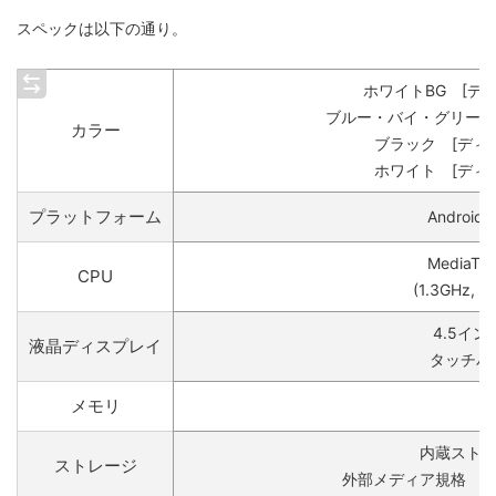
スペックは以下の通り。
ホワイトBG [デ
ブルー・バイ・グリーン 
カラー
ブラック [ディ
ホワイト [ディ
プラットフォーム
Android 5.
MediaTe
CPU
(1.3GHz,
4.5インチ
液晶ディスプレイ
タッチパネ
メモリ
1
内蔵ストレー
ストレージ
外部メディア規格 micro 