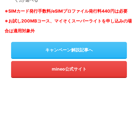
※SIM
カード発行手数料/eSIMプロファイル発行料440円は必要
※お試し200MBコース、マイそくスーパーライトを申し込みの
場
合は適用対象外
キャンペーン解説記事へ
mineo公式サイト