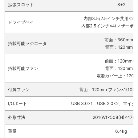
拡張スロット
8+2
内部3.5/2.5インチ共用×2(
ドライブベイ
内部2.5インチ×4(マザーボ
前面：360mm×1
搭載可能ラジエータ
背面：120mm×1
前面：120mm×3
搭載可能ファン
背面：120mm×1
電源カバー上：120m
付属ファン
背面：120mm ファン×1(1000r
I/Oポート
USB 3.0×1、USB 2.0×2、マイ
外形寸法
201(W)×508(H)×479(
重量
6.4kg