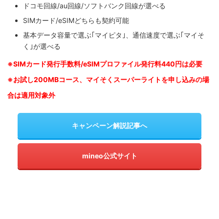
ドコモ回線/au回線/ソフトバンク回線が選べる
SIMカード/eSIMどちらも契約可能
基本データ容量で選ぶ｢マイピタ｣、通信速度で選ぶ｢マイそ
く｣が選べる
※SIM
カード発行手数料/eSIMプロファイル発行料440円は必要
※お試し200MBコース、マイそくスーパーライトを申し込みの
場
合は適用対象外
キャンペーン解説記事へ
mineo公式サイト