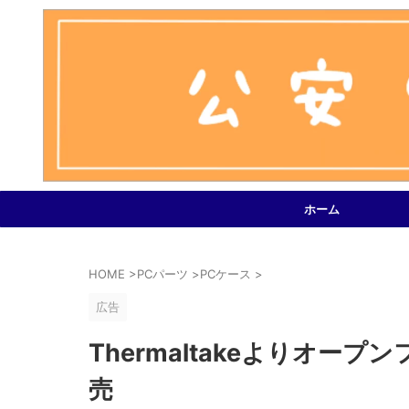
ホーム
HOME
>
PCパーツ
>
PCケース
>
広告
Thermaltakeよりオープンフ
売