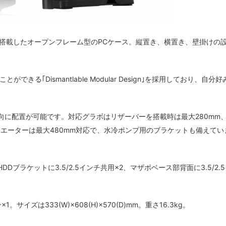
パネルを搭載したオープンフレーム型のPCケース。縦置き、横置き、壁掛けの
｢Dismantlable Modular Design｣を採用しており、自分好
Xで、2方向に配置が可能です。対応グラボはリザーバーを搭載時は最大280mm
ラジエーターは最大480mm対応で、水冷ポンプ用のブラケットも備えてい
DDブラケットに3.5/2.5インチ共用×2、マザボベース部背面に3.5/2.
サイズは333(W)×608(H)×570(D)mm。重さ16.3kg。