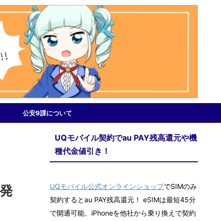
公安9課について
UQモバイル契約でau PAY残高還元や機
種代金値引き！
UQモバイル公式オンラインショップ
でSIMのみ
｣発
契約するとau PAY残高還元！ eSIMは最短45分
で開通可能。iPhoneを他社から乗り換えで契約