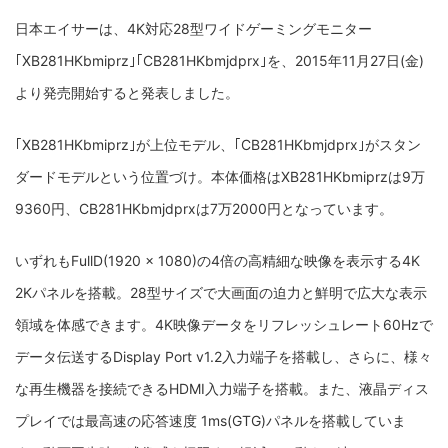
日本エイサーは、4K対応28型ワイドゲーミングモニター
｢XB281HKbmiprz｣｢CB281HKbmjdprx｣を、2015年11月27日(金)
より発売開始すると発表しました。
｢XB281HKbmiprz｣が上位モデル、｢CB281HKbmjdprx｣がスタン
ダードモデルという位置づけ。本体価格はXB281HKbmiprzは9万
9360円、CB281HKbmjdprxは7万2000円となっています。
いずれもFull
D(1920 x 1080)の4倍の高精細な映像を表示する4K
2Kパネルを搭載。28型サイズで大画面の迫力と鮮明で広大な表示
領域を体感できます。4K映像データをリフレッシュレート60Hzで
データ伝送するDisplay Port v1.2入力端子を搭載し、さらに、様々
な再生機器を接続できるHDMI入力端子を搭載。
また、液晶ディス
プレイでは最高速の応答速度 1ms(GTG)パネルを搭載していま