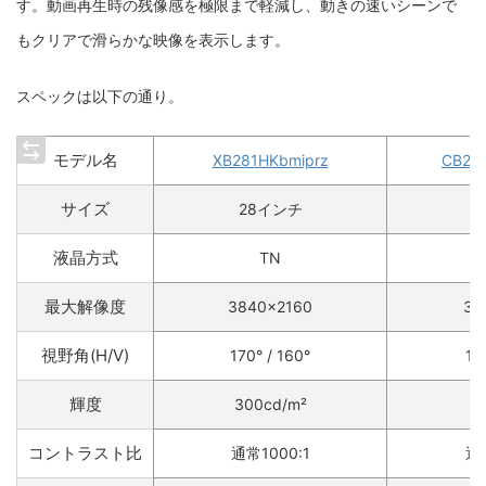
す。動画再生時の残像感を極限まで軽減し、動きの速いシーンで
もクリアで滑らかな映像を表示します。
スペックは以下の通り。
モデル名
XB281HKbmiprz
CB28
サイズ
28インチ
2
液晶方式
TN
最大解像度
3840×2160
38
視野角(H/V)
170° / 160°
17
輝度
300cd/m²
3
コントラスト比
通常1000:1
通常