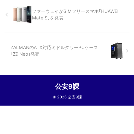
ファーウェイがSIMフリースマホ｢HUAWEI
Mate S｣を発表
ZALMANのATX対応ミドルタワーPCケース
｢Z9 Neo｣発売
公安9課
© 2026 公安9課