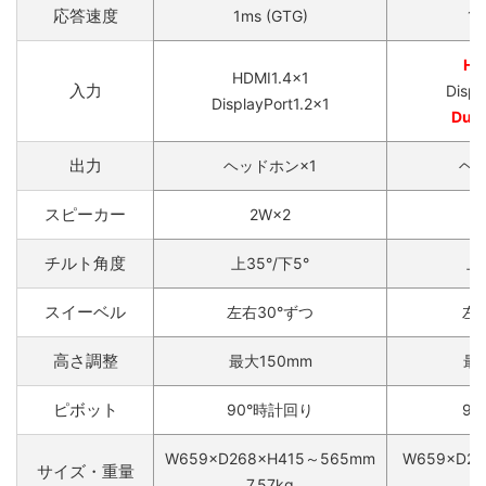
応答速度
1ms (GTG)
1m
HD
HDMI1.4×1
入力
Displ
DisplayPort1.2×1
Dual
出力
ヘッドホン×1
ヘッ
スピーカー
2W×2
チルト角度
上35°/下5°
上3
スイーベル
左右30°ずつ
左
高さ調整
最大150mm
最
ピボット
90°時計回り
9
W659×D268×H415～565mm
W659×D23
サイズ・重量
7.57kg