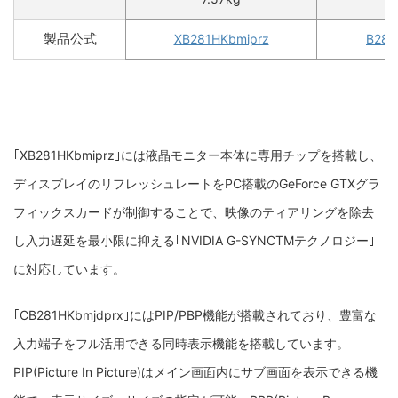
製品公式
XB281HKbmiprz
B281
｢XB281HKbmiprz｣
には
液晶モニター本体に専用チップを搭載し、
ディスプレイのリフレッシュレートをPC搭載のGeForce GTXグラ
フィックスカードが制御することで、映像のティアリングを除去
し入力遅延を最小限に抑える｢NVIDIA G-SYNCTMテクノロジー｣
に対応しています。
｢CB281HKbmjdprx｣にはPIP/PBP機能が搭載されており、
豊富な
入力端子をフル活用できる同時表示機能を搭載しています。
PIP(Picture In Picture)はメイン画面内にサブ画面を表示できる機