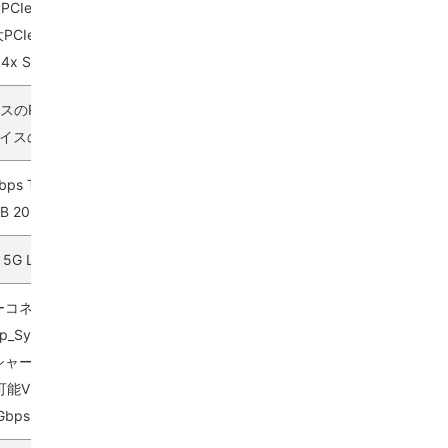
Ie 4.0 x4をサポート、22110/2280デバイスに対応
CIe 4.0 x4をサポート、2280/2260デバイスに対応
4x SATA 6G（数量）
のRAID 0、RAID 1およびRAID 10をサポート
イスのRAID 0、RAID 1およびRAID 10*をサポート
bps Type A（前面）、9x USB 10Gbps Type A（背面）
SB 20Gbps Type C（前面）、2x USB 40Gbps Type C（背面）
6 5G LAN、1x Realtek® 8125 2.5G LAN
コネクタ（CPU_PWR）、1x パワーコネクタ（PCIE_PWR 8pin）
_Sys Fan）、5x システムファン、1x EZコネクタ（JAF_2）
 シャーシ侵入（JCI）、1x フロントオーディオ（JAUD）
2 RGB LEDコネクタ（JARGB_V2）、1x RGB LEDコネクタ（JRG
Gbps Type Aポート、1x USB 20Gbps Type Cポート