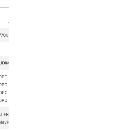
AMD X870E
/8000/7000シリーズデスクトッププロセッサーに対応
AM5
5 UDIMM、最大メモリ容量256GB
1DPC 1R 最大8400+ MT/s
1DPC 2R 最大6400+ MT/s
2DPC 1R 最大6400+ MT/s
2DPC 2R 最大4800+ MT/s
 2.1 FRLポートに対応、最大解像度8K 60Hz*
DisplayPort 1.4をUSB Type-C経由でサポート、最大解像度4K@60Hz*