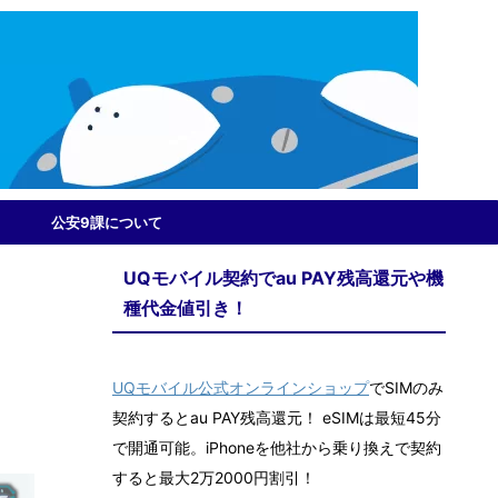
公安9課について
UQモバイル契約でau PAY残高還元や機
種代金値引き！
UQモバイル公式オンラインショップ
でSIMのみ
契約するとau PAY残高還元！ eSIMは最短45分
で開通可能。iPhoneを他社から乗り換えで契約
すると最大2万2000円割引！