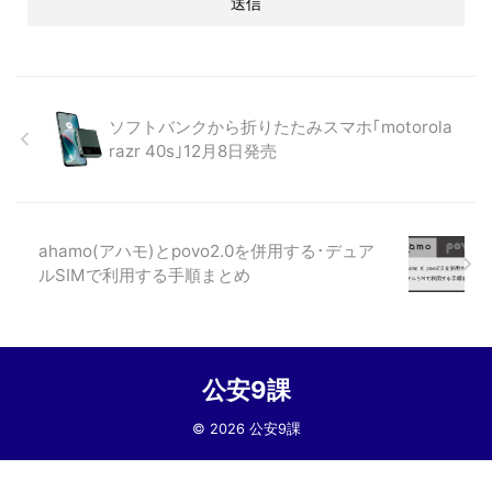
ソフトバンクから折りたたみスマホ｢motorola
razr 40s｣12月8日発売
ahamo(アハモ)とpovo2.0を併用する･デュア
ルSIMで利用する手順まとめ
公安9課
© 2026 公安9課