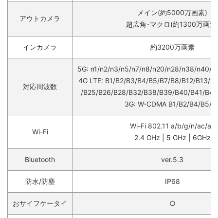
メイン(約5000万画素)
アウトカメラ
超広角･マクロ(約1300万画素
インカメラ
約3200万画素
5G: n1/n2/n3/n5/n7/n8/n20/n28/n38/n40/n
4G LTE: B1/B2/B3/B4/B5/B7/B8/B12/B13/B
対応周波数
/B25/B26/B28/B32/B38/B39/B40/B41/B4
3G: W-CDMA B1/B2/B4/B5/B
Wi-Fi 802.11 a/b/g/n/ac/ax
Wi-Fi
2.4 GHz | 5 GHz | 6GHz
Bluetooth
ver.5.3
防水/防塵
IP68
おサイフケータイ
○