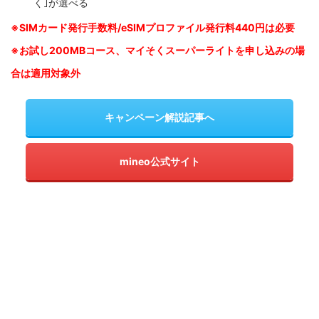
く｣が選べる
※SIM
カード発行手数料/eSIMプロファイル発行料440円は必要
※お試し200MBコース、マイそくスーパーライトを申し込みの
場
合は適用対象外
キャンペーン解説記事へ
mineo公式サイト