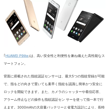
｢
HUAWEI P9lite
｣は、高い安全性と利便性を兼ね備えた高性能なス
マートフォン。
背面に搭載された指紋認証センサーは、最大5つの指紋登録が可能
で、指をどの向きで置いても素早く指紋を認識し簡単かつ安全に
ロックを開錠できます。また、カメラのシャッターや着信応答、
アラーム停止などの操作も指紋認証セン サーを使って指一本で行
えます。3000mAhの大容量バッテリーと省電力設計により、長時