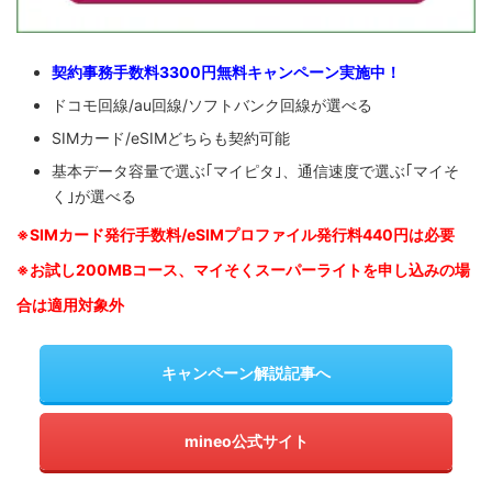
契約事務手数料3300円無料キャンペーン実施中！
ドコモ回線/au回線/ソフトバンク回線が選べる
SIMカード/eSIMどちらも契約可能
基本データ容量で選ぶ｢マイピタ｣、通信速度で選ぶ｢マイそ
く｣が選べる
※SIM
カード発行手数料/eSIMプロファイル発行料440円は必要
※お試し200MBコース、マイそくスーパーライトを申し込みの
場
合は適用対象外
キャンペーン解説記事へ
mineo公式サイト