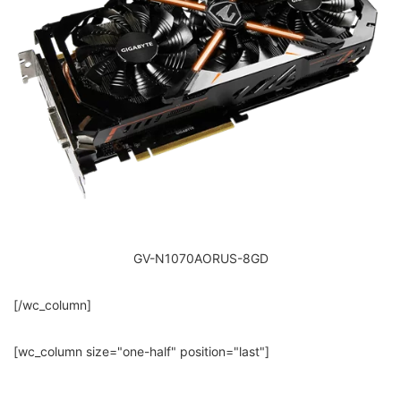
GV-N1070AORUS-8GD
[/wc_column]
[wc_column size="one-half" position="last"]