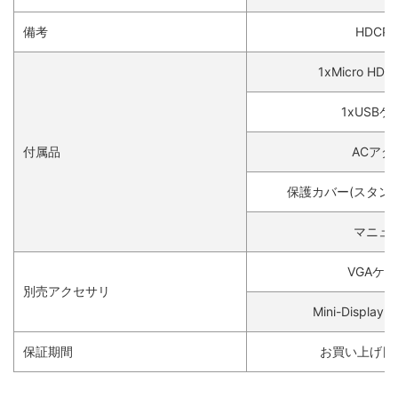
備考
HDCP
1xMicro HD
1xUSB
付属品
ACアダ
保護カバー(スタン
マニュ
VGAケ
別売アクセサリ
Mini-Displa
保証期間
お買い上げ日