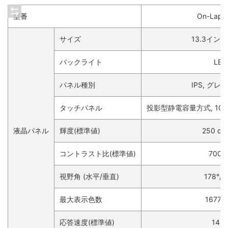
型番
On-Lap 
サイズ
13.3インチ 
バックライト
LED
パネル種別
IPS, グ
タッチパネル
投影型静電容量方式, 1
液晶パネル
輝度(標準値)
250 cd
コントラスト比(標準値)
700：
視野角 (水平/垂直)
178°/1
最大表示色数
1677
応答速度(標準値)
14m