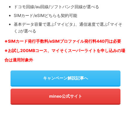
ドコモ回線/au回線/ソフトバンク回線が選べる
SIMカード/eSIMどちらも契約可能
基本データ容量で選ぶ｢マイピタ｣、通信速度で選ぶ｢マイそ
く｣が選べる
※SIM
カード発行手数料/eSIMプロファイル発行料440円は必要
※お試し200MBコース、マイそくスーパーライトを申し込みの
場
合は適用対象外
キャンペーン解説記事へ
mineo公式サイト