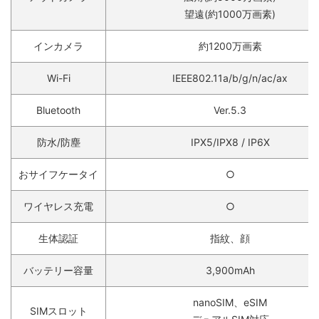
望遠(約1000万画素)
インカメラ
約1200万画素
Wi-Fi
IEEE802.11a/b/g/n/ac/ax
Bluetooth
Ver.5.3
防水/防塵
IPX5/IPX8 / IP6X
おサイフケータイ
○
ワイヤレス充電
○
生体認証
指紋、顔
バッテリー容量
3,900mAh
nanoSIM、eSIM
SIMスロット