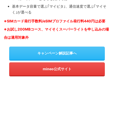
基本データ容量で選ぶ｢マイピタ｣、通信速度で選ぶ｢マイそ
く｣が選べる
※SIM
カード発行手数料/eSIMプロファイル発行料440円は必要
※お試し200MBコース、マイそくスーパーライトを申し込みの
場
合は適用対象外
キャンペーン解説記事へ
mineo公式サイト