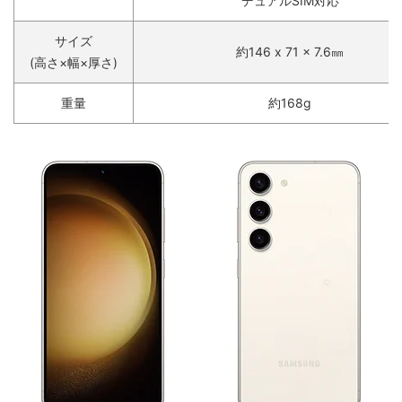
デュアルSIM対応
サイズ
約146 x 71 x 7.6㎜
(高さ×幅×厚さ)
重量
約168g