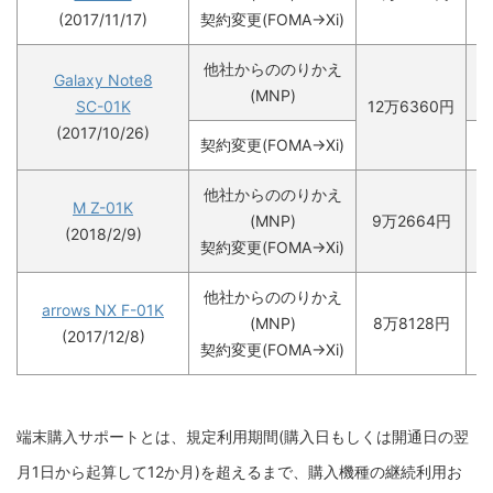
(2017/11/17)
契約変更(FOMA→Xi)
他社からののりかえ
Galaxy Note8
1
(MNP)
SC-01K
12万6360円
(2017/10/26)
契約変更(FOMA→Xi)
4
他社からののりかえ
M Z-01K
(MNP)
9万2664円
9
(2018/2/9)
契約変更(FOMA→Xi)
他社からののりかえ
arrows NX F-01K
(MNP)
8万8128円
8
(2017/12/8)
契約変更(FOMA→Xi)
端末購入サポートとは、規定利用期間(購入日もしくは開通日の翌
月1日から起算して12か月)を超えるまで、購入機種の継続利用お