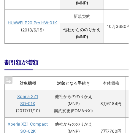
(MNP)
新規契約
HUAWEI P20 Pro HW-01K
10万3680円
他社からののりかえ
(2018/6/15)
(MNP)
割引額が増額
対象機種
対象となる手続き
本体価格
Xperia XZ1
他社からののりかえ
SO-01K
(MNP)
8万6184円
7
(2017/11/10)
契約変更(FOMA→Xi)
Xperia XZ1 Compact
他社からののりかえ
SO-02K
(MNP)
7万7760円
7