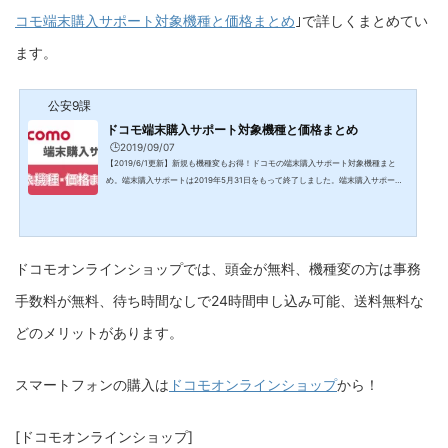
コモ端末購入サポート対象機種と価格まとめ
｣で詳しくまとめてい
ます。
公安9課
ドコモ端末購入サポート対象機種と価格まとめ
🕒️2019/09/07
【2019/6/1更新】新規も機種変もお得！ドコモの端末購入サポート対象機種まと
め。端末購入サポートは2019年5月31日をもって終了しました。端末購入サポート
は終了しました端末購入サポートは本日2019年5月31日23時をもって終了しまし
た。6月1日以降、端末購入サポートを利用した契約は一切できません。2019年6月1
日からの新しい端末購入補助施策は、｢スマホおかえしプログラム｣になります。ス
マホおかえしプログラムの概念は以下の通り。スマホおかえしプログラムとは、36
ドコモオンラインショップでは、頭金が無料、機種変の方は事務
回の分割払いで対象端末を購入して、購入したスマホをドコモが...
手数料が無料、待ち時間なしで24時間申し込み可能、送料無料な
どのメリットがあります。
スマートフォンの購入は
ドコモオンラインショップ
から！
[ドコモオンラインショップ]