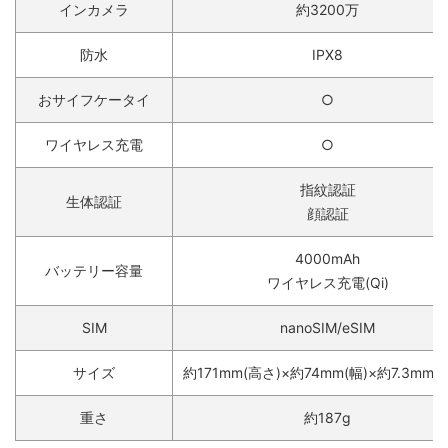
インカメラ
約3200万
防水
IPX8
おサイフケータイ
○
ワイヤレス充電
○
指紋認証
生体認証
顔認証
4000mAh
バッテリー容量
ワイヤレス充電(Qi)
SIM
nanoSIM/eSIM
サイズ
約171mm(高さ)×約74mm(幅)×約7.3mm(
重さ
約187g