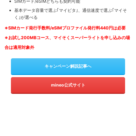
SIMカード/eSIMどちらも契約可能
基本データ容量で選ぶ｢マイピタ｣、通信速度で選ぶ｢マイそ
く｣が選べる
※SIM
カード発行手数料/eSIMプロファイル発行料440円は必要
※お試し200MBコース、マイそくスーパーライトを申し込みの
場
合は適用対象外
キャンペーン解説記事へ
mineo公式サイト