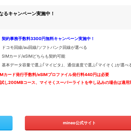
になるキャンペーン実施中！
契約事務手数料3300円無料キャンペーン実施中！
ドコモ回線/au回線/ソフトバンク回線が選べる
SIMカード/eSIMどちらも契約可能
基本データ容量で選ぶ｢マイピタ｣、通信速度で選ぶ｢マイそく｣が選べ
IM
カード発行手数料/eSIMプロファイル発行料440円は必要
お試し200MBコース、マイそくスーパーライトを申し込みの
場合は適用
mineo公式サイト