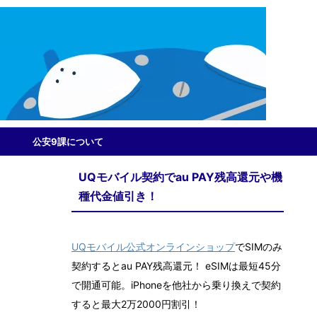
公安9課について
UQモバイル契約でau PAY残高還元や機
種代金値引き！
UQモバイル公式オンラインショップ
でSIMのみ
契約するとau PAY残高還元！ eSIMは最短45分
で開通可能。iPhoneを他社から乗り換えで契約
すると最大2万2000円割引！