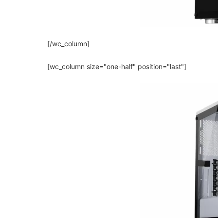
[/wc_column]
[wc_column size="one-half" position="last"]