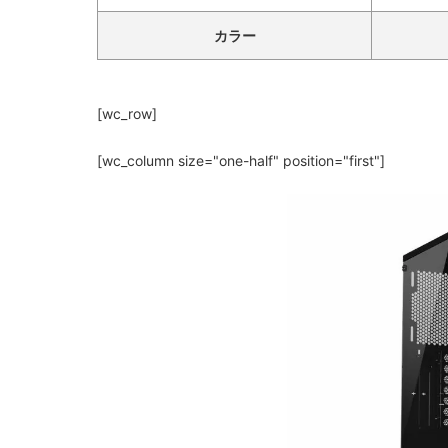
カラー
[wc_row]
[wc_column size="one-half" position="first"]