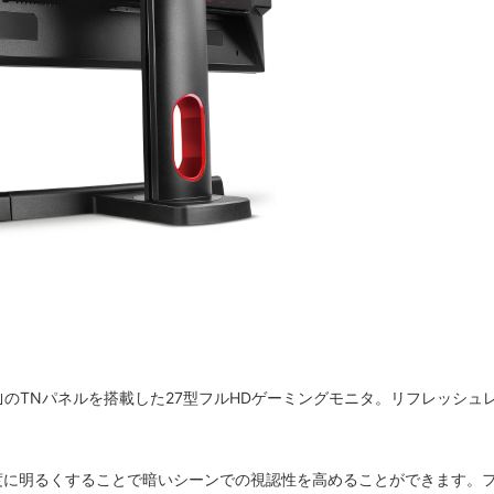
リーズ｣のTNパネルを搭載した27型フルHDゲーミングモニタ。リフレッシュ
の輪郭を過度に明るくすることで暗いシーンでの視認性を高めることができます。