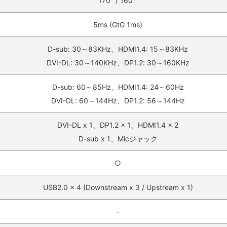
170° / 160° ‎
5ms (GtG 1ms)‎
D-sub: 30～83KHz、HDMI1.4: 15～83KHz
DVI-DL: 30～140KHz、DP1.2: 30～160KHz‎
D-sub: 60～85Hz、HDMI1.4: 24～60Hz
DVI-DL: 60～144Hz、DP1.2: 56～144Hz‎
DVI-DL x 1、DP1.2 x 1、HDMI1.4 x 2
D-sub x 1、Micジャック‎
○‎
USB2.0 x 4 (Downstream x 3 / Upstream x 1)‎
-‎