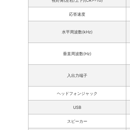
視野角(左右/上下)(CR>=10)‎
応答速度‎‎
水平周波数(kHz)‎
垂直周波数(Hz)‎
入出力端子‎
ヘッドフォンジャック‎
USB‎
スピーカー‎