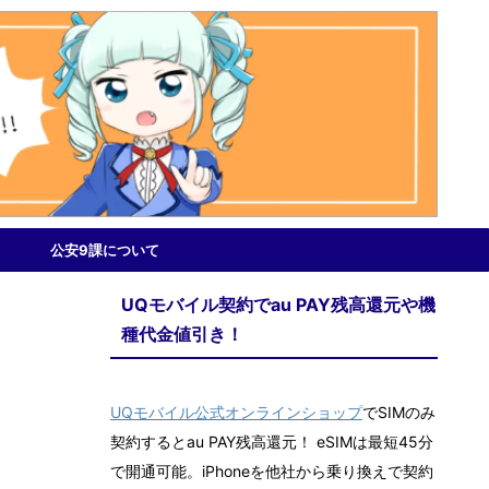
公安9課について
UQモバイル契約でau PAY残高還元や機
種代金値引き！
UQモバイル公式オンラインショップ
でSIMのみ
契約するとau PAY残高還元！ eSIMは最短45分
で開通可能。iPhoneを他社から乗り換えで契約