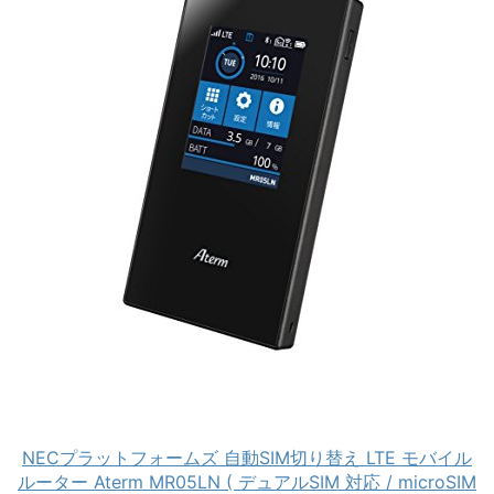
NECプラットフォームズ 自動SIM切り替え LTE モバイル
ルーター Aterm MR05LN ( デュアルSIM 対応 / microSIM