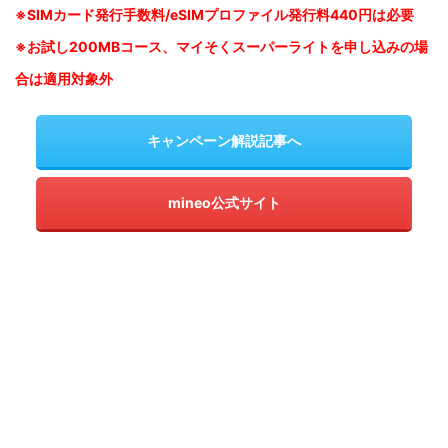
※SIM
カード発行手数料/eSIMプロファイル発行料440円は必要
※お試し200MBコース、マイそくスーパーライトを申し込みの
場
合は適用対象外
キャンペーン解説記事へ
mineo公式サイト