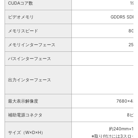
CUDAコア数
192
ビデオメモリ
GDDR5 SDRA
メモリスピード
8Gb
メモリインターフェース
256b
バスインターフェース
出力インターフェース
最大表示解像度
7680×4
補助電源コネクタ
8ピン
約240mm×12
サイズ（W×D×H）
※取り付けには3スロッ