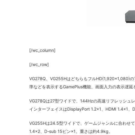
[/wc_column]
[/wc_row]
VG278Q、VG255HはどちらもフルHD(1,920×1
準などを表示するGamePlus機能、画面入力の表示遅延を
VG278Qは27型ワイドで、144Hzの高速リフレッシュ
インターフェイスはDisplayPort 1.2×1、HDMI 1.4×1
VG255Hは24.5型ワイドで、ゲームジャンルに合わせて
1.4×2、D-sub 15ピン×1。重さは約4.9kg。