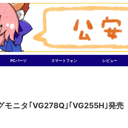
PCパーツ
スマートフォン
レビュー
ニタ｢VG278Q｣｢VG255H｣発売