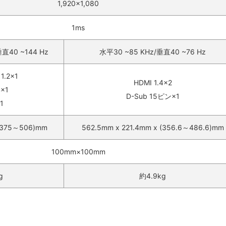
1,920×1,080
1ms
垂直40 ~144 Hz
水平30 ~85 KHz/垂直40 ~76 Hz
 1.2×1
HDMI 1.4×2
4×1
D-Sub 15ピン×1
1
 (375～506)mm
562.5mm x 221.4mm x (356.6～486.6)mm
100mm×100mm
g
約4.9kg