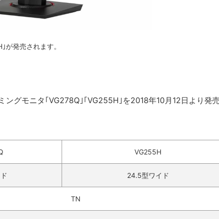
5H｣が発売されます。
ミングモニタ｢VG278Q｣｢VG255H｣を2018年10月12日より発
。
Q
VG255H
イド
24.5型ワイド
TN