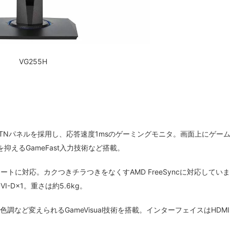
VG255H
,080)のTNパネルを採用し、応答速度1msのゲーミングモニタ。画面上にゲー
抑えるGameFast入力技術など搭載。
レートに対応。カクつきチラつきをなくすAMD FreeSyncに対応してい
、DVI-D×1。重さは約5.6kg。
色調など変えられるGameVisual技術を搭載。インターフェイスはHDMI