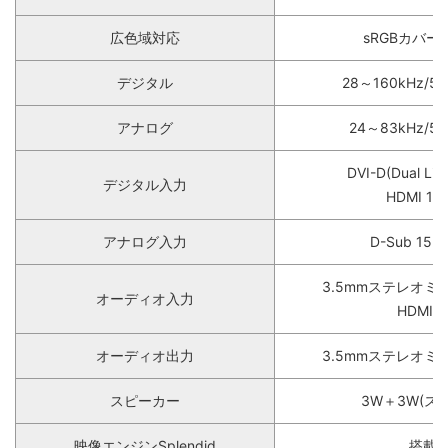
広色域対応
sRGBカバー
デジタル
28～160kHz/5
アナログ
24～83kHz/5
DVI-D(Dual Li
デジタル入力
HDMI 1.4
アナログ入力
D-Sub 15
3.5mmステレオミ
オーディオ入力
HDMI×
オーディオ出力
3.5mmステレオミ
スピーカー
3W＋3W(ス
映像エンジンSplendid
搭載