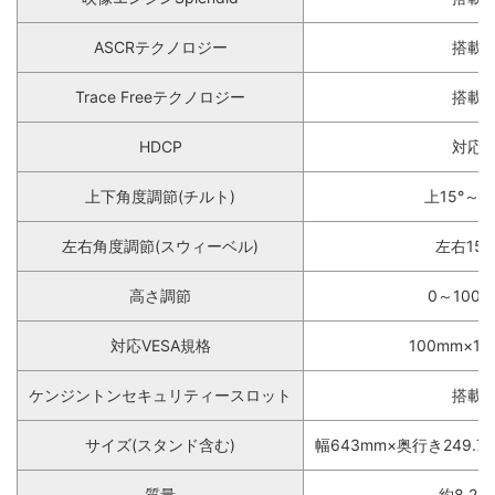
ASCRテクノロジー
搭載
Trace Freeテクノロジー
搭載
HDCP
対応
上下角度調節(チルト)
上15°～下
左右角度調節(スウィーベル)
左右150
高さ調節
0～100
対応VESA規格
100mm×10
ケンジントンセキュリティースロット
搭載
サイズ(スタンド含む)
幅643mm×奥行き249.7
質量
約8.2k