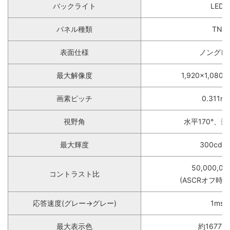
バックライト
LED
パネル種類
TN
表面仕様
ノングレ
最大解像度
1,920×1,080
画素ピッチ
0.311m
視野角
水平170°、垂
最大輝度
300cd/
50,000,0
コントラスト比
(ASCRオフ時1,
応答速度(グレー→グレー)
1ms
最大表示色
約1677