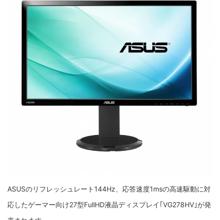
ASUSのリフレッシュレート144Hz、応答速度1msの高速駆動に対
応したゲーマー向け27型FullHD液晶ディスプレイ｢VG278HV｣が発