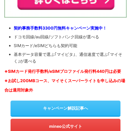
契約事務手数料3300円無料キャンペーン実施中！
ドコモ回線/au回線/ソフトバンク回線が選べる
SIMカード/eSIMどちらも契約可能
基本データ容量で選ぶ｢マイピタ｣、通信速度で選ぶ｢マイそ
く｣が選べる
※SIM
カード発行手数料/eSIMプロファイル発行料440円は必要
※お試し200MBコース、マイそくスーパーライトを申し込みの
場
合は適用対象外
キャンペーン解説記事へ
mineo公式サイト