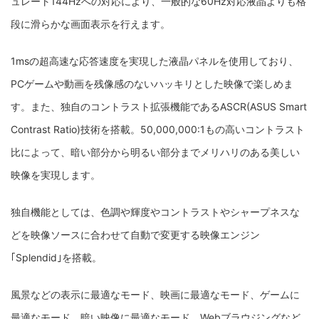
ュレート144Hzへの対応により、一般的な60Hz対応液晶よりも格
段に滑らかな画面表示を行えます。
1msの超高速な応答速度を実現した液晶パネルを使用しており、
PCゲームや動画を残像感のないハッキリとした映像で楽しめま
す。また、独自のコントラスト拡張機能であるASCR(ASUS Smart
Contrast Ratio)技術を搭載。50,000,000:1もの高いコントラスト
比によって、暗い部分から明るい部分までメリハリのある美しい
映像を実現します。
独自機能としては、色調や輝度やコントラストやシャープネスな
どを映像ソースに合わせて自動で変更する
映像エンジン
｢Splendid｣を搭載
。
風景などの表示に最適なモード、映画に最適なモード、ゲームに
最適なモード、暗い映像に最適なモード、Webブラウジングなど