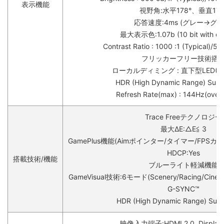
表示機能
視野角:水平178°、垂直178
応答速度:4ms (グレー→グレ
最大表示色:1.07b (10 bit with dit
Contrast Ratio : 1000 :1 (Typical)/5
フリッカーフリー技術搭
ローカルディミング : 直下型LED(384
HDR (High Dynamic Range) Suppo
Refresh Rate(max) : 144Hz(overc
Trace Freeテクノロジー
最大ΔE:△E≦ 3
GamePlus機能(Aimポインター/タイマー/FPS
HDCP:Yes
搭載技術/機能
ブルーライト軽減機能
GameVisual技術:6モード(Scenery/Racing/Cinem
G-SYNC™
HDR (High Dynamic Range) Supp
映像入力端子:HDMI 2.0, DisplayPo