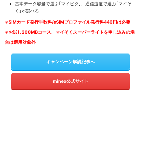
基本データ容量で選ぶ｢マイピタ｣、通信速度で選ぶ｢マイそ
く｣が選べる
※SIM
カード発行手数料/eSIMプロファイル発行料440円は必要
※お試し200MBコース、マイそくスーパーライトを申し込みの
場
合は適用対象外
キャンペーン解説記事へ
mineo公式サイト