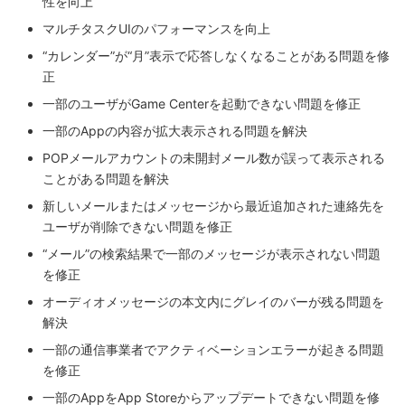
性を向上
マルチタスクUIのパフォーマンスを向上
“カレンダー”が“月”
表示で応答しなくなることがある問題を修
正
一部のユーザがGame Centerを起動できない問題を修正
一部のAppの内容が拡大表示される問題を解決
POPメールアカウントの未開封メール数が誤って表示される
こと
がある問題を解決
新しいメールまたはメッセージから最近追加された連絡先を
ユーザ
が削除できない問題を修正
“メール”
の検索結果で一部のメッセージが表示されない問題
を修正
オーディオメッセージの本文内にグレイのバーが残る問題を
解決
一部の通信事業者でアクティベーションエラーが起きる問題
を修正
一部のAppをApp Storeからアップデートできない問題を修