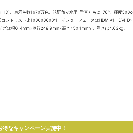
ullHD)、表示色数1670万色、視野角が水平･垂直ともに178°、輝度300c
コントラスト比100000000:1、インターフェースはHDMI×1、DVI-D×
は幅614mm×奥行248.9mm×高さ450.1mmで、重さは4.63kg。
でお得なキャンペーン実施中！