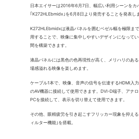
日本エイサーは2016年6月7日、
幅広い利用シーンをカ
｢K272HLEbmidx｣を6月8日より発売することを発表
K272HLEbmidx
は液晶パネルを囲むベゼル幅を極限まで
用することで、映像に集中しやすいデザインになってい
間を構築できます。
液晶パネルには黒色の色再現性が高く、メリハリのある
場感溢れる映像を楽しめます。
ケーブル1本で、映像、音声の信号を伝達するHDMI
のAV機器に接続して使用できます。DVI-D端子、アナロ
PCを接続して、表示を切り替えて使用できます。
その他、眼精疲労を引き起こすフリッカー現象を抑える
ィルター機能｣を搭載。