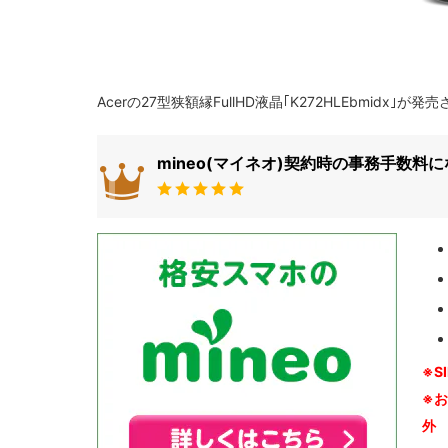
Acerの27型狭額縁FullHD液晶｢K272HLEbmidx｣が
mineo(マイネオ)契約時の事務手数料
※S
※
外