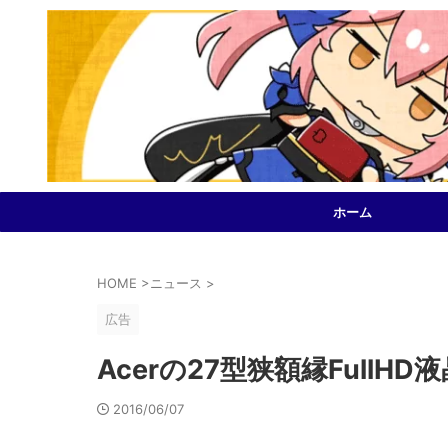
ホーム
HOME
>
ニュース
>
広告
Acerの27型狭額縁FullHD液
2016/06/07