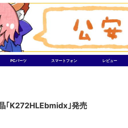
PCパーツ
スマートフォン
レビュー
晶｢K272HLEbmidx｣発売