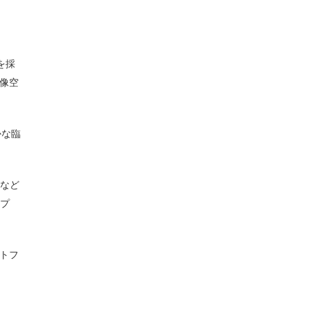
を採
像空
かな臨
ラなど
ップ
トフ