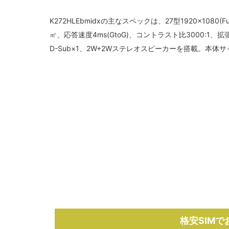
K272HLEbmidx
の主なスペックは、27型1920×1080(F
㎡、応答速度4ms(GtoG)、コントラスト比3000:1、拡張
D-Sub×1、2W+2Wステレオスピーカーを搭載。本体サイズ
格安SIM