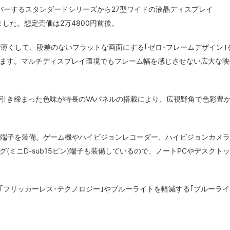
バーするスタンダードシリーズから27型ワイドの液晶ディスプレイ
しました。想定売価は2万4800円前後。
薄くして、段差のないフラットな画面にする｢ゼロ･フレームデザイン｣
ます。マルチディスプレイ環境でもフレーム幅を感じさせない広大な映
引き締まった色味が特長のVAパネルの搭載により、広視野角で色彩豊
入力端子を装備。ゲーム機やハイビジョンレコーダー、ハイビジョンカメ
グ(ミニD-sub15ピン)端子も装備しているので、ノートPCやデスクト
｢フリッカーレス･テクノロジー｣やブルーライトを軽減する｢ブルーライ