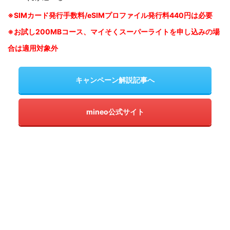
※SIM
カード発行手数料/eSIMプロファイル発行料440円は必要
※お試し200MBコース、マイそくスーパーライトを申し込みの
場
合は適用対象外
キャンペーン解説記事へ
mineo公式サイト