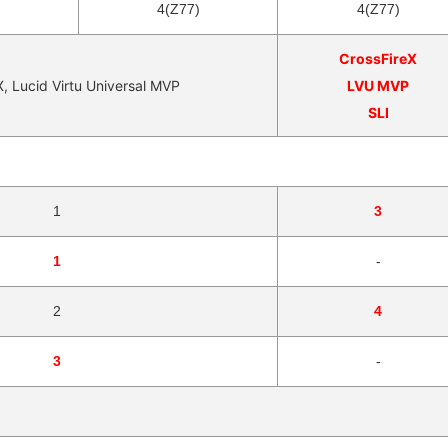
4(Z77)
4(Z77)
CrossFireX
, Lucid Virtu Universal MVP
LVU MVP
SLI
1
3
1
-
2
4
3
-