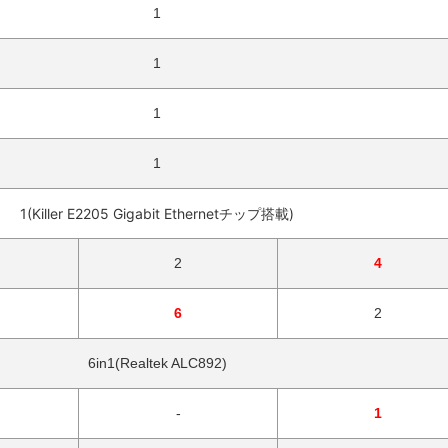
1
1
1
1
1(Killer E2205 Gigabit Ethernetチップ搭載)
2
4
6
2
6in1(Realtek ALC892)
-
1