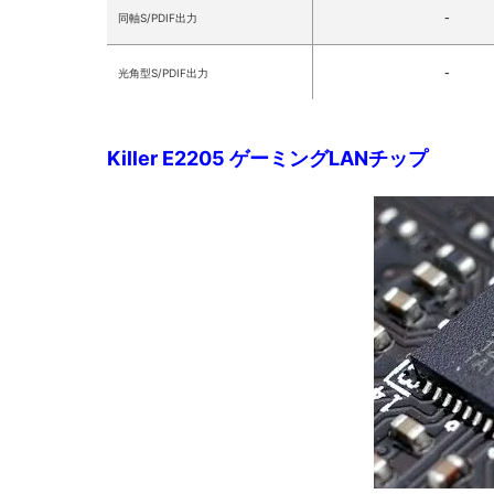
-
同軸S/PDIF出力
-
光角型S/PDIF出力
Killer E2205 ゲーミングLANチップ