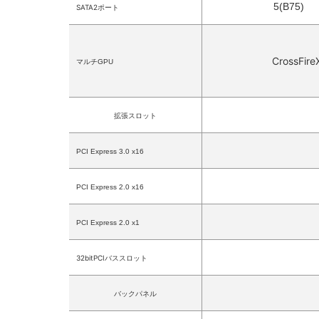
5(B75)
SATA2ポート
CrossFireX
マルチ
GPU
拡張スロット
PCI Express 3.0 x16
PCI Express 2.0 x16
PCI Express 2.0 x1
32
bit
PCIバススロット
バックパネル