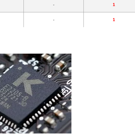
-
1
-
1