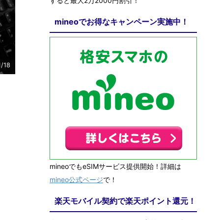
すると最大2万2000円割引！
mineoでお得なキャンペーン実施中！
1/18
mineoでもeSIMサービス提供開始！詳細は
mineo公式ページ
で！
楽天モバイル契約で楽天ポイント還元！