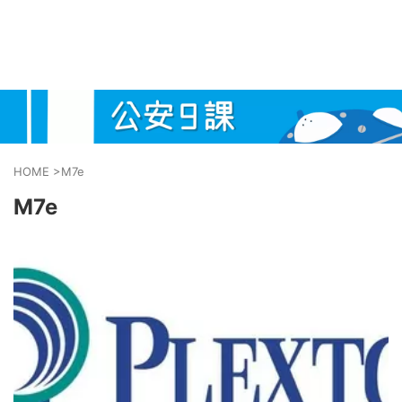
HOME
>
M7e
M7e