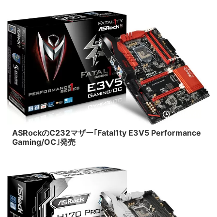
2016/4/8
ASRockのC232マザー｢Fatal1ty E3V5 Performance
Gaming/OC｣発売