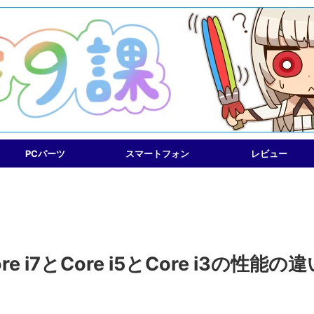
PCパーツ
スマートフォン
レビュー
Core i7とCore i5とCore i3の性能の