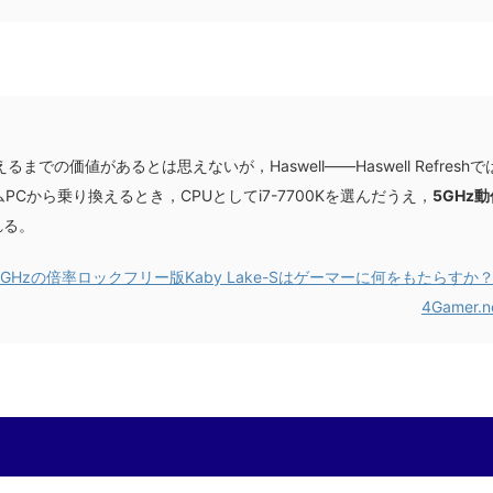
までの価値があるとは思えないが，Haswell――Haswell Refreshで
から乗り換えるとき，CPUとしてi7-7700Kを選んだうえ，
5GHz動
れる。
.5GHzの倍率ロックフリー版Kaby Lake-Sはゲーマーに何をもたらすか？
4Gamer.n