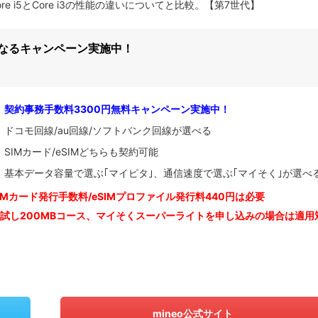
7とCore i5とCore i3の性能の違いについてと比較。【第7世代】
になるキャンペーン実施中！
契約事務手数料3300円無料キャンペーン実施中！
ドコモ回線/au回線/ソフトバンク回線が選べる
SIMカード/eSIMどちらも契約可能
基本データ容量で選ぶ｢マイピタ｣、通信速度で選ぶ｢マイそく｣が選べ
IM
カード発行手数料/eSIMプロファイル発行料440円は必要
お試し200MBコース、マイそくスーパーライトを申し込みの
場合は適用
mineo公式サイト