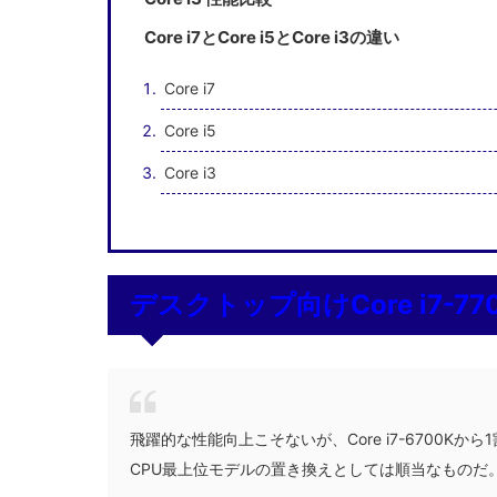
Core i7とCore i5とCore i3の違い
Core i7
Core i5
Core i3
デスクトップ向けCore i7-770
飛躍的な性能向上こそないが、Core i7-6700Kから
CPU最上位モデルの置き換えとしては順当なものだ