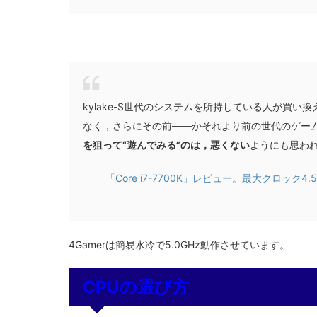
kylake-S世代のシステムを所持している人が買い換える
なく，さらにその前――かそれより前の世代のゲームPC
を狙って“遊んでみる”のは，悪くない
ようにも思わ
「Core i7-7700K」レビュー。最大クロック4
4Gamerは簡易水冷で5.0GHz動作させています。
CPUの選び方