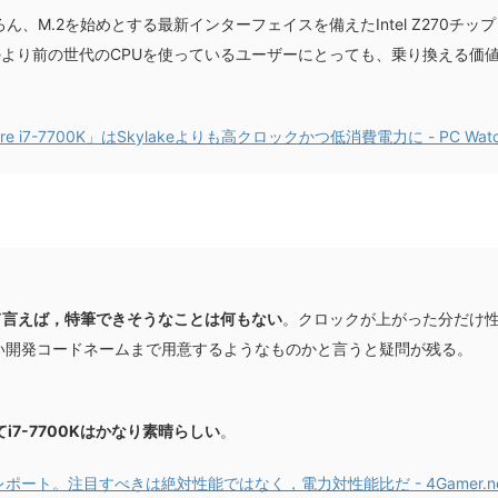
、M.2を始めとする最新インターフェイスを備えたIntel Z270チップ
keより前の世代のCPUを使っているユーザーにとっても、乗り換える価
re i7-7700K」はSkylakeよりも高クロックかつ低消費電力に - PC Wat
について言えば，特筆できそうなことは何もない
。クロックが上がった分だけ
い開発コードネームまで用意するようなものかと言うと疑問が残る。
てi7-7700Kはかなり素晴らしい
。
基礎検証レポート。注目すべきは絶対性能ではなく，電力対性能比だ - 4Gamer.n