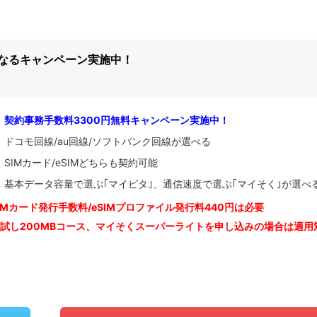
になるキャンペーン実施中！
契約事務手数料3300円無料キャンペーン実施中！
ドコモ回線/au回線/ソフトバンク回線が選べる
SIMカード/eSIMどちらも契約可能
基本データ容量で選ぶ｢マイピタ｣、通信速度で選ぶ｢マイそく｣が選べ
IM
カード発行手数料/eSIMプロファイル発行料440円は必要
お試し200MBコース、マイそくスーパーライトを申し込みの
場合は適用