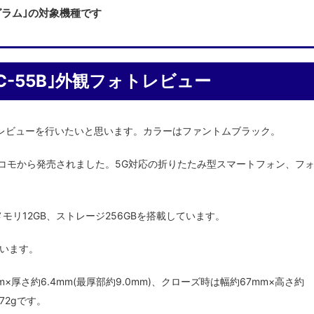
プログラム｣の対象機種です
5G SC-55B｣外観フォトレビュー
したので、レビューを行いたいと思います。カラーはファントムブラック。
0月6日にNTTドコモから発売されました。5G対応の折りたたみ型スマートフォン、フ
88 5G、メモリ12GB、ストレージ256GBを搭載しています。
います。
×厚さ約6.4mm(最厚部約9.0mm)、クローズ時は幅約67mm×高さ約
272gです。