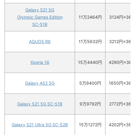
Galaxy S21 5G
Olympic Games Edition
11万2464円
3124円×36
SC-51B
AQUOS R6
11万5632円
3212円×36
Xperia 1iii
15万4440円
4290円×36
Galaxy A52 5G
5万9400円
1650円×36
Galaxy S21 5G SC-51B
9万9792円
2772円×36
Galaxy S21 Ultra 5G SC-52B
15万1272円
4202円×36