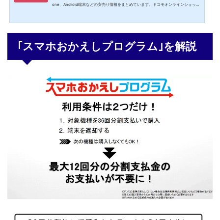
one、Android端末などの安売り情報をまとめています。ドコモオンラインショップ
でSIMのみ契約でdポイント10000ポイント還元!ドコモオンラインショップでSIMの
み契約(新規契約･MNP)すると、dポイント10000ポイントがプレゼントされるキャ
ンペーンが実施されています。ドコモオンラインショップでSIMのみ契約するとき
は、購入代金･事務手数料･送料が無料になるので初期費用を抑えて契約できます。
｢スマホおかえしプログラム｣を解説
格安SIMの通信速度の遅さにうんざりしてドコモに戻りたくな...