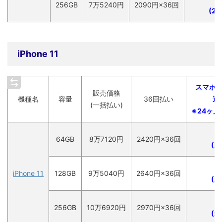
256GB
7万5240
円
2090
円×36回
(
20
iPhone 11
スマホ
販売価格
機種名
容量
36回払い
適
(一括払い)
※24ヶ
64GB
8
万
7120円
2420円×36回
(2
iPhone 11
128GB
9
万
5040円
2640円×36回
(2
256GB
10
万
6920円
2970円×36回
(2