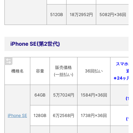
512GB
18万2952円
5082
円×36回
iPhone SE(第2世代)
スマホお
販売価格
機種名
容量
36回払い
適
(一括払い)
※24ヶ月
3
64GB
5万7024
円
1584
円×36回
(
15
iPhone SE
128GB
6万2568
円
1738
円×36回
(
17