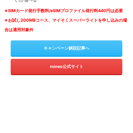
※SIM
カード発行手数料/eSIMプロファイル発行料440円は必要
※お試し200MBコース、マイそくスーパーライトを申し込みの
場
合は適用対象外
キャンペーン解説記事へ
mineo公式サイト