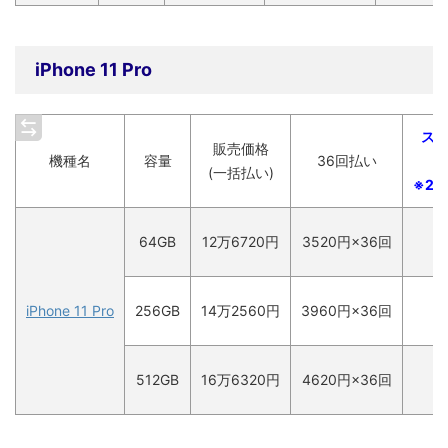
iPhone 11 Pro
ス
販売価格
機種名
容量
36回払い
(一括払い)
※2
64GB
12
万
6720円
3520円×36回
iPhone 11 Pro
256GB
14
万
2560円
3960円×36回
512GB
16
万
6320円
4620円×36回