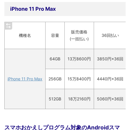
iPhone 11 Pro Max
販売価格
機種名
容量
36回払い
(一括払い)
64GB
13
万
8600円
3850円×36回
iPhone 11 Pro Max
256GB
15
万
8400円
4440円×36回
512GB
18
万
2160円
5060円×36回
スマホおかえしプログラム対象のAndroidスマ