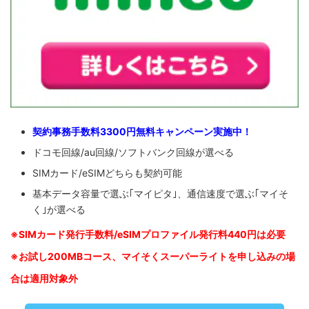
契約事務手数料3300円無料キャンペーン実施中！
ドコモ回線/au回線/ソフトバンク回線が選べる
SIMカード/eSIMどちらも契約可能
基本データ容量で選ぶ｢マイピタ｣、通信速度で選ぶ｢マイそ
く｣が選べる
※SIM
カード発行手数料/eSIMプロファイル発行料440円は必要
※お試し200MBコース、マイそくスーパーライトを申し込みの
場
合は適用対象外