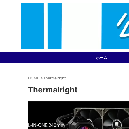
ホーム
HOME
>
Thermalright
Thermalright