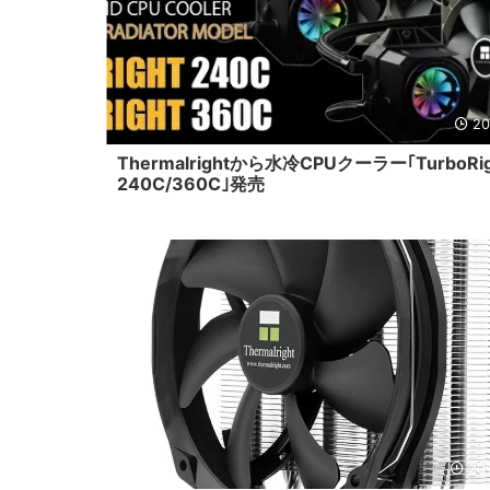
20
Thermalrightから水冷CPUクーラー｢TurboRig
240C/360C｣発売
201