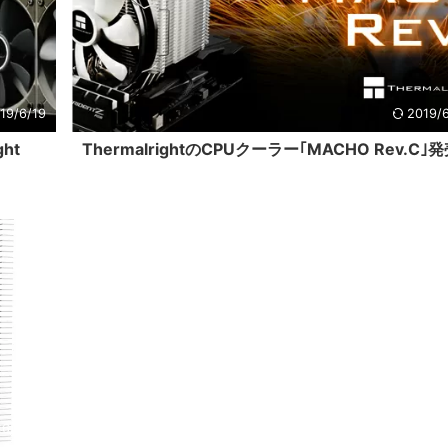
19/6/19
2019/
ht
ThermalrightのCPUクーラー｢MACHO Rev.C｣
6/11/18