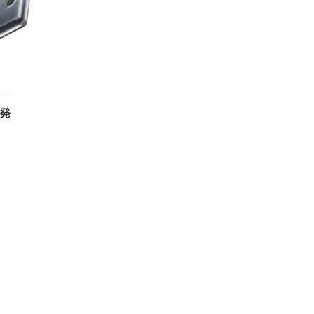
016/1/9
｣発