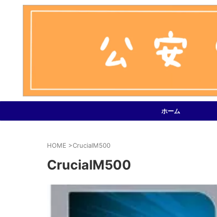
ホーム
HOME
>
CrucialM500
CrucialM500