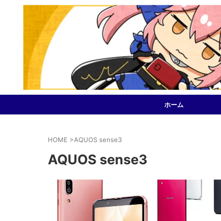
ホーム
HOME
>
AQUOS sense3
AQUOS sense3