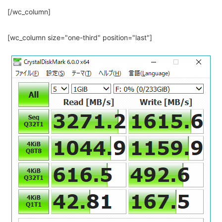
[/wc_column]
[wc_column size="one-third" position="last"]