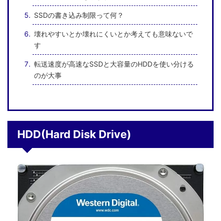
SSDの書き込み制限って何？
壊れやすいとか壊れにくいとか考えても意味ないで
す
転送速度が高速なSSDと大容量のHDDを使い分ける
のが大事
HDD(Hard Disk Drive)