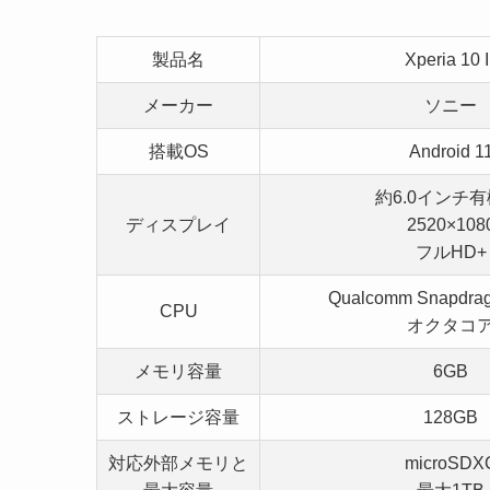
製品名
Xperia 10 II
メーカー
ソニー
搭載OS
Android 1
約6.0インチ有
ディスプレイ
2520×108
フルHD+
Qualcomm Snapdrag
CPU
オクタコ
メモリ容量
6GB
ストレージ容量
128GB
対応外部メモリと
microSDX