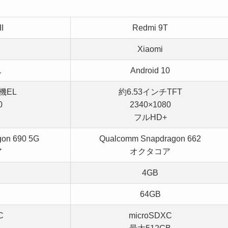
I
Redmi 9T
Xiaomi
1
Android 10
機EL
約6.53インチTFT
0
2340×1080
フルHD+
on 690 5G
Qualcomm Snapdragon 662
ア
オクタコア
4GB
64GB
C
microSDXC