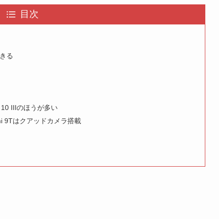
目次
きる
0 IIIのほうが多い
edmi 9Tはクアッドカメラ搭載