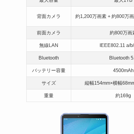
最大容量
最大1TB
背面カメラ
約1,200万画素 + 約800万
前面カメラ
約800万画
無線LAN
IEEE802.11 a/b/
Bluetooth
Bluetooth 5
バッテリー容量
4500mAh
サイズ
縦幅154mm×横幅68mm
重量
約169g