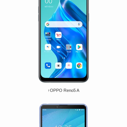
↑OPPO Reno5 A