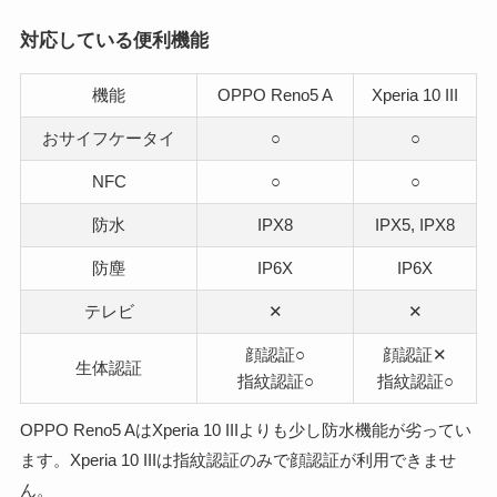
対応している便利機能
機能
OPPO Reno5 A
Xperia 10 III
おサイフケータイ
○
○
NFC
○
○
防水
IPX8
IPX5, IPX8
防塵
IP6X
IP6X
テレビ
✕
✕
顔認証○
顔認証✕
生体認証
指紋認証○
指紋認証○
OPPO Reno5 AはXperia 10 IIIよりも少し防水機能が劣ってい
ます。Xperia 10 IIIは指紋認証のみで顔認証が利用できませ
ん。