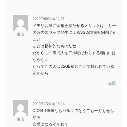
2019/06/01 at 12:26
メモリ容量に余裕を持たせるメリットは、万一
の時のスワップ発生によるSSDの損耗を防げる
匿名
こと
あとは精神的なものだね
だからこの事で人をアホ呼ばわりする理由には
ならない
だってこの人は32GB積むことで救われている
んだから
返信
2019/10/23 at 16:04
DDR4 16GBならバルクでなくても一万もせん
やろ
匿名
自慢になるかそれ？