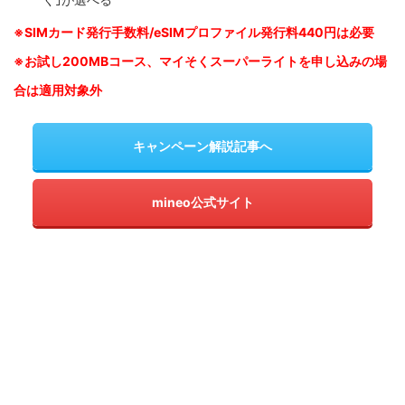
※SIM
カード発行手数料/eSIMプロファイル発行料440円は必要
※お試し200MBコース、マイそくスーパーライトを申し込みの
場
合は適用対象外
キャンペーン解説記事へ
mineo公式サイト